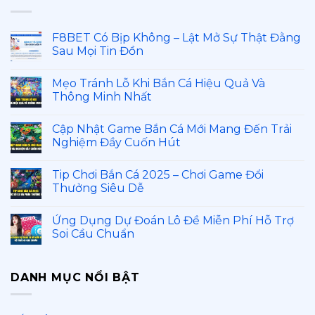
F8BET Có Bịp Không – Lật Mở Sự Thật Đằng
Sau Mọi Tin Đồn
Mẹo Tránh Lỗ Khi Bắn Cá Hiệu Quả Và
Thông Minh Nhất
Cập Nhật Game Bắn Cá Mới Mang Đến Trải
Nghiệm Đầy Cuốn Hút
Tip Chơi Bắn Cá 2025 – Chơi Game Đổi
Thưởng Siêu Dễ
Ứng Dụng Dự Đoán Lô Đề Miễn Phí Hỗ Trợ
Soi Cầu Chuẩn
DANH MỤC NỔI BẬT