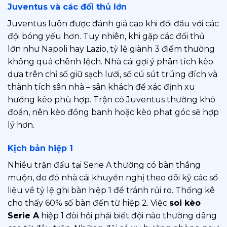
Juventus và các đối thủ lớn
Juventus luôn được đánh giá cao khi đối đầu với các
đội bóng yếu hơn. Tuy nhiên, khi gặp các đối thủ
lớn như Napoli hay Lazio, tỷ lệ giành 3 điểm thường
không quá chênh lệch. Nhà cái gợi ý phân tích kèo
dựa trên chỉ số giữ sạch lưới, số cú sút trúng đích và
thành tích sân nhà – sân khách để xác định xu
hướng kèo phù hợp. Trận có Juventus thường khó
đoán, nên kèo đồng banh hoặc kèo phạt góc sẽ hợp
lý hơn.
Kịch bản hiệp 1
Nhiều trận đấu tại Serie A thường có bàn thắng
muộn, do đó nhà cái khuyến nghị theo dõi kỹ các số
liệu về tỷ lệ ghi bàn hiệp 1 để tránh rủi ro. Thống kê
cho thấy 60% số bàn đến từ hiệp 2. Việc
soi kèo
Serie A
hiệp 1 đòi hỏi phải biết đội nào thường dâng