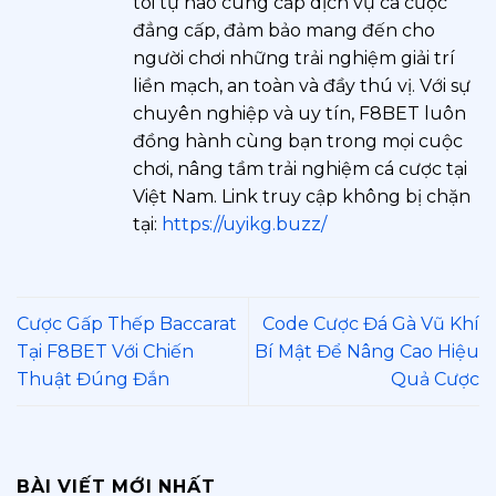
tôi tự hào cung cấp dịch vụ cá cược
đẳng cấp, đảm bảo mang đến cho
người chơi những trải nghiệm giải trí
liền mạch, an toàn và đầy thú vị. Với sự
chuyên nghiệp và uy tín, F8BET luôn
đồng hành cùng bạn trong mọi cuộc
chơi, nâng tầm trải nghiệm cá cược tại
Việt Nam. Link truy cập không bị chặn
tại:
https://uyikg.buzz/
Cược Gấp Thếp Baccarat
Code Cược Đá Gà Vũ Khí
Tại F8BET Với Chiến
Bí Mật Để Nâng Cao Hiệu
Thuật Đúng Đắn
Quả Cược
BÀI VIẾT MỚI NHẤT