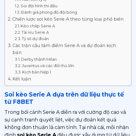
Soi đội hình thi đấu
Đánh giá phong độ đội bóng
Chiến lược soi kèo Serie A theo từng loại phổ biến
Kèo chấp Serie A
Tài xỉu Serie A
Tỷ số dự đoán
Các trận cầu tâm điểm Serie A và dự đoán kịch
bản
Derby thành Milan
Juventus và các đối thủ lớn
Kịch bản hiệp 1
Kết luận
Soi kèo Serie A dựa trên dữ liệu thực tế
từ F8BET
Trong bối cảnh Serie A diễn ra với cường độ cao và
sự cạnh tranh quyết liệt, việc dự đoán kết quả
không đơn thuần là cảm tính. Tại nhà cái, mỗi nhận
định
soi kèo Serie A
đều được xây dựng từ dữ liệu