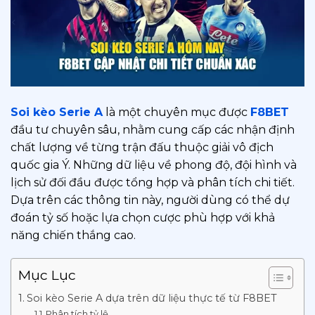
Soi kèo Serie A
là một chuyên mục được
F8BET
đầu tư chuyên sâu, nhằm cung cấp các nhận định
chất lượng về từng trận đấu thuộc giải vô địch
quốc gia Ý. Những dữ liệu về phong độ, đội hình và
lịch sử đối đầu được tổng hợp và phân tích chi tiết.
Dựa trên các thông tin này, người dùng có thể dự
đoán tỷ số hoặc lựa chọn cược phù hợp với khả
năng chiến thắng cao.
Mục Lục
Soi kèo Serie A dựa trên dữ liệu thực tế từ F8BET
Phân tích tỷ lệ