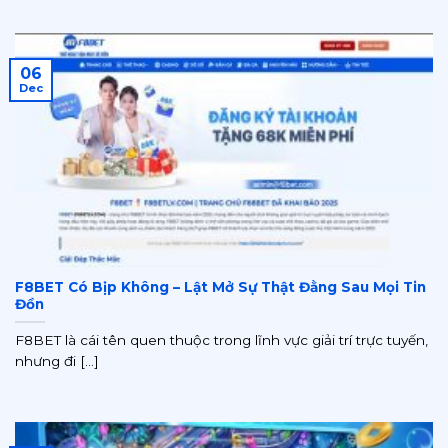
06
Dec
F8BET Có Bịp Không – Lật Mở Sự Thật Đằng Sau Mọi Tin
Đồn
F8BET là cái tên quen thuộc trong lĩnh vực giải trí trực tuyến,
nhưng đi [...]