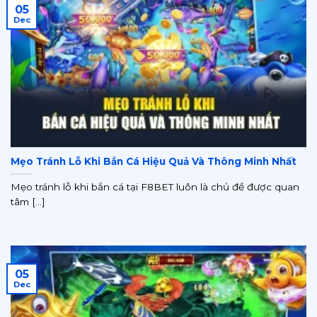
05
Dec
Mẹo Tránh Lỗ Khi Bắn Cá Hiệu Quả Và Thông Minh Nhất
Mẹo tránh lỗ khi bắn cá tại F8BET luôn là chủ đề được quan
tâm [...]
05
Dec