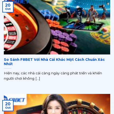
20
Oct
So Sánh F8BET Với Nhà Cái Khác Một Cách Chuẩn Xác
Nhất
Hiện nay, các nhà cái càng ngày càng phát triển và khiến
người chơi không [...]
20
Oct