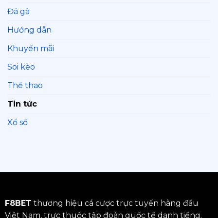
Đá gà
Hướng dẫn
Khuyến mãi
Soi kèo
Thể thao
Tin tức
Xổ số
F8BET
thương hiệu cá cược trực tuyến hàng đầu
Việt Nam, trực thuộc tập đoàn quốc tế danh tiếng.