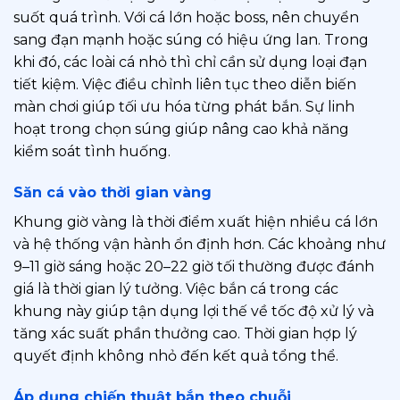
suốt quá trình. Với cá lớn hoặc boss, nên chuyển
sang đạn mạnh hoặc súng có hiệu ứng lan. Trong
khi đó, các loài cá nhỏ thì chỉ cần sử dụng loại đạn
tiết kiệm. Việc điều chỉnh liên tục theo diễn biến
màn chơi giúp tối ưu hóa từng phát bắn. Sự linh
hoạt trong chọn súng giúp nâng cao khả năng
kiểm soát tình huống.
Săn cá vào thời gian vàng
Khung giờ vàng là thời điểm xuất hiện nhiều cá lớn
và hệ thống vận hành ổn định hơn. Các khoảng như
9–11 giờ sáng hoặc 20–22 giờ tối thường được đánh
giá là thời gian lý tưởng. Việc bắn cá trong các
khung này giúp tận dụng lợi thế về tốc độ xử lý và
tăng xác suất phần thưởng cao. Thời gian hợp lý
quyết định không nhỏ đến kết quả tổng thể.
Áp dụng chiến thuật bắn theo chuỗi