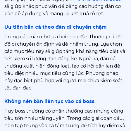
sẽ giúp khắc phục vấn đề bằng các hướng dẫn cơ
bản dễ áp dụng và mang lại kết quả rõ rệt.
Ưu tiên bắn cá theo đàn di chuyển chậm
Trong các màn chơi, cá bơi theo đàn thường có tốc
độ di chuyển ổn định và dễ nhắm trúng. Lựa chọn
các mục tiêu này sẽ giúp tăng khả năng tiêu diệt và
tiết kiệm số lượng đạn đáng kể. Ngoài ra, đàn cá
thường xuất hiện đồng loạt, tạo cơ hội bắn lan để
tiêu diệt nhiều mục tiêu cùng lúc. Phương pháp
này đặc biệt phù hợp với người mới chưa kiểm soát
tốt đạn đạo.
Không nên bắn liên tục vào cá boss
Tuy boss thường có phần thưởng cao nhưng cũng
tiêu tốn nhiều tài nguyên. Trong các giai đoạn đầu,
nên tập trung vào cá tầm trung để tích lũy điểm và