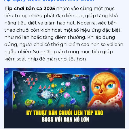
Tip chơi bắn cá 2025
nhắm vào cùng một mục
tiêu trong nhiều phát đạn liên tục, giúp tăng khả
năng tiêu diệt và giảm hao hụt. Ngoài ra, việc bắn
theo chuỗi còn kích hoạt một số hiệu ứng đặc biệt
như nổ lan hoặc tăng điểm thưởng. Khi áp dụng
đúng, người chơi có thể ghi điểm cao hơn so với bắn
ngẫu nhiên. Sự nhất quán trong mục tiêu giúp
kiểm soát nhịp độ màn chơi tốt hơn.