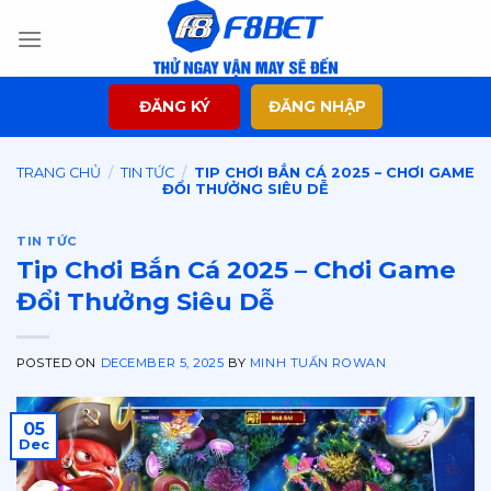
Skip
to
content
ĐĂNG KÝ
ĐĂNG NHẬP
TRANG CHỦ
/
TIN TỨC
/
TIP CHƠI BẮN CÁ 2025 – CHƠI GAME
ĐỔI THƯỞNG SIÊU DỄ
TIN TỨC
Tip Chơi Bắn Cá 2025 – Chơi Game
Đổi Thưởng Siêu Dễ
POSTED ON
DECEMBER 5, 2025
BY
MINH TUẤN ROWAN
05
Dec