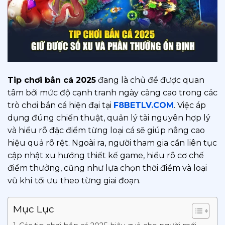
Tip chơi bắn cá 2025
đang là chủ đề được quan
tâm bởi mức độ cạnh tranh ngày càng cao trong các
trò chơi bắn cá hiện đại tại
F8BETLV.COM
. Việc áp
dụng đúng chiến thuật, quản lý tài nguyên hợp lý
và hiểu rõ đặc điểm từng loại cá sẽ giúp nâng cao
hiệu quả rõ rệt. Ngoài ra, người tham gia cần liên tục
cập nhật xu hướng thiết kế game, hiểu rõ cơ chế
điểm thưởng, cũng như lựa chọn thời điểm và loại
vũ khí tối ưu theo từng giai đoạn.
Mục Lục