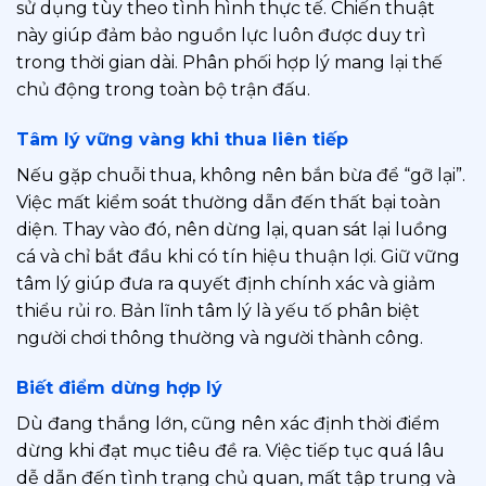
sử dụng tùy theo tình hình thực tế. Chiến thuật
này giúp đảm bảo nguồn lực luôn được duy trì
trong thời gian dài. Phân phối hợp lý mang lại thế
chủ động trong toàn bộ trận đấu.
Tâm lý vững vàng khi thua liên tiếp
Nếu gặp chuỗi thua, không nên bắn bừa để “gỡ lại”.
Việc mất kiểm soát thường dẫn đến thất bại toàn
diện. Thay vào đó, nên dừng lại, quan sát lại luồng
cá và chỉ bắt đầu khi có tín hiệu thuận lợi. Giữ vững
tâm lý giúp đưa ra quyết định chính xác và giảm
thiểu rủi ro. Bản lĩnh tâm lý là yếu tố phân biệt
người chơi thông thường và người thành công.
Biết điểm dừng hợp lý
Dù đang thắng lớn, cũng nên xác định thời điểm
dừng khi đạt mục tiêu đề ra. Việc tiếp tục quá lâu
dễ dẫn đến tình trạng chủ quan, mất tập trung và