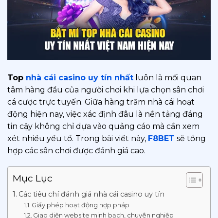
Top
nhà cái casino uy tín nhất
luôn là mối quan
tâm hàng đầu của người chơi khi lựa chọn sân chơi
cá cược trực tuyến. Giữa hàng trăm nhà cái hoạt
động hiện nay, việc xác định đâu là nền tảng đáng
tin cậy không chỉ dựa vào quảng cáo mà cần xem
xét nhiều yếu tố. Trong bài viết này,
F8BET
sẽ tổng
hợp các sân chơi được đánh giá cao.
Mục Lục
Các tiêu chí đánh giá nhà cái casino uy tín
Giấy phép hoạt động hợp pháp
Giao diện website minh bạch, chuyên nghiệp