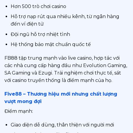
Hơn 500 trò chơi casino
Hỗ trợ nạp rút qua nhiều kênh, từ ngân hàng
đến ví điện tử
Đội ngũ hỗ trợ nhiệt tình
Hệ thống bảo mật chuẩn quốc tế
FB88 tập trung mạnh vào live casino, hợp tác với
các nhà cung cấp hàng đầu như Evolution Gaming,
SA Gaming và Ezugi. Trải nghiệm chơi thực tế, sát
với casino truyền thống là điểm mạnh của họ.
Five88 – Thương hiệu mới nhưng chất lượng
vượt mong đợi
Điểm mạnh:
Giao diện dễ dùng, thân thiện với người mới