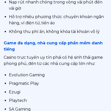
Nạp rút nhanh chóng trong vòng vài phút đến
vài giờ
Hỗ trợ nhiều phương thức: chuyển khoản ngân
hàng, ví điện tử, tiền ảo
Không thu phí ẩn, không khóa tài khoản vô lý
Game đa dạng, nhà cung cấp phần mềm danh
tiếng
Casino trực tuyến uy tín phải có hệ sinh thái game
phong phú, đến từ các nhà cung cấp lớn như:
Evolution Gaming
Pragmatic Play
Ezugi
Playtech
SA Gaming