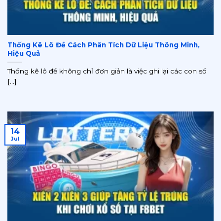
Thống Kê Lô Đề Cách Phân Tích Dữ Liệu Thông Minh,
Hiệu Quả
Thống kê lô đề không chỉ đơn giản là việc ghi lại các con số
[...]
14
Jul