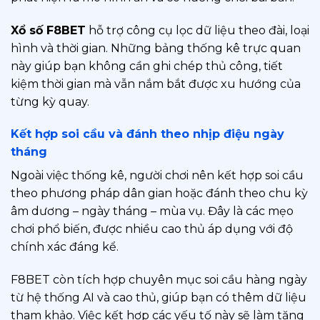
Xổ số F8BET
hỗ trợ công cụ lọc dữ liệu theo đài, loại
hình và thời gian. Những bảng thống kê trực quan
này giúp bạn không cần ghi chép thủ công, tiết
kiệm thời gian mà vẫn nắm bắt được xu hướng của
từng kỳ quay.
Kết hợp soi cầu và đánh theo nhịp điệu ngày
tháng
Ngoài việc thống kê, người chơi nên kết hợp soi cầu
theo phương pháp dân gian hoặc đánh theo chu kỳ
âm dương – ngày tháng – mùa vụ. Đây là các mẹo
chơi phổ biến, được nhiều cao thủ áp dụng với độ
chính xác đáng kể.
F8BET còn tích hợp chuyên mục soi cầu hàng ngày
từ hệ thống AI và cao thủ, giúp bạn có thêm dữ liệu
tham khảo. Việc kết hợp các yếu tố này sẽ làm tăng